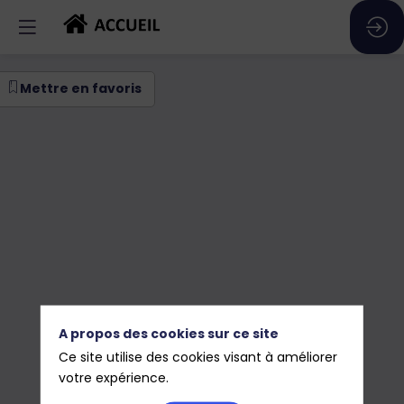
ance
Mettre en favoris
énière
2
A propos des cookies sur ce site
Ce site utilise des cookies visant à améliorer
liers
votre expérience.