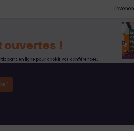
L'évène
 ouvertes !
rticipant en ligne pour choisir vos conférences.
latif