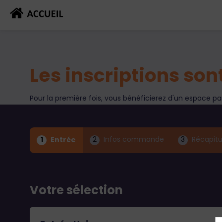
Les inscriptions
sont
Pour la première fois, vous bénéficierez d'un espace pa
2
3
1
Entrée
Infos commande
Récapitu
Votre sélection